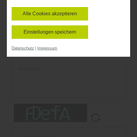
entscheiden, ob und welche Cookies Sie zulassen
möchten. Bitte beachten Sie, dass anhand Ihrer
Alle Cookies akzeptieren
getätigten Einstellungen eventuell nicht alle
Leistungen auf der Webseite zur Verfügung stehen
Einstellungen speichern
können. Ihre Einwilligung können Sie jederzeit
widerrufen und in den Cookie-Einstellungen
Datenschutz
|
Impressum
entsprechend ändern. In unseren
Datenschutzhinweisen
finden Sie weitere
entsprechende Informationen.