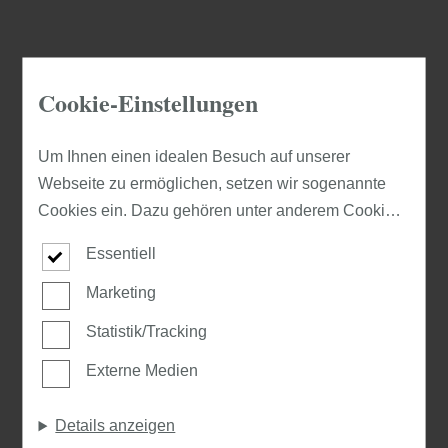
Cookie-Einstellungen
Kontaktformular
Um Ihnen einen idealen Besuch auf unserer
Webseite zu ermöglichen, setzen wir sogenannte
Cookies ein. Dazu gehören unter anderem Cookies,
die für die Steuerung und den reibungslosen Betrieb
Essentiell
unserer kommerziellen Unternehmensseite
Wir freuen uns auf Ihre Nachricht
notwendig sind. Zusätzlich verwenden wir Cookies
Marketing
zur anonymen Erhebung von Statistiken sowie
Statistik/Tracking
* Pflichtfelder
solche, die zur Ausspielung und Anzeige
Externe Medien
personalisierter Inhalte auch nach dem Besuch
unserer Webseite eingesetzt werden können. Durch
Details anzeigen
unsere Cookie-Einstellungen können Sie selbst