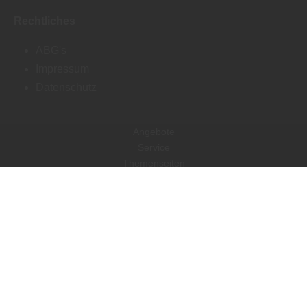
Rechtliches
ABG's
Impressum
Datenschutz
Angebote
Service
Themenseiten
Lexika
Kataloge
Kontakt
Copyright by HOYA HOLZ GmbH - 2026
In Kooperation mit dem