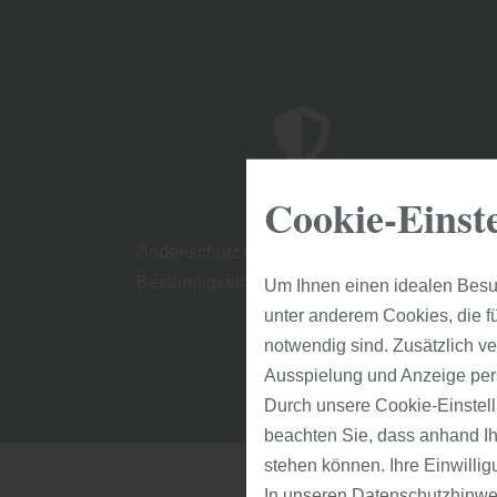
Cookie-Einst
Bodenschutz und Pflegemittel für
Beständigkeit Ihres Bodens
Um Ihnen einen idealen Besu
unter anderem Cookies, die f
notwendig sind. Zusätzlich v
Ausspielung und Anzeige per
Durch unsere Cookie-Einstell
beachten Sie, dass anhand Ihr
stehen können. Ihre Einwilli
In unseren
Datenschutzhinwe