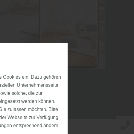
e Cookies ein. Dazu gehören
erziellen Unternehmensseite
owie solche, die zur
eingesetzt werden können.
ie zulassen möchten. Bitte
f der Webseite zur Verfügung
llungen entsprechend ändern.