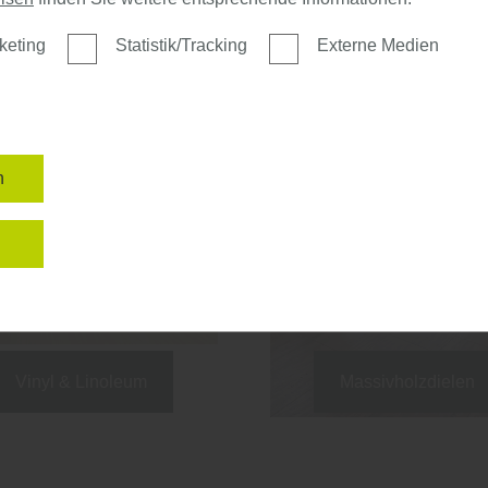
keting
Statistik/Tracking
Externe Medien
n
n
Vinyl & Linoleum
Massivholzdielen