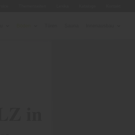
rvice
Themenseiten
Lexika
Kataloge
Kontakt
au
Böden
Türen
Sauna
Innenausbau
LZ in