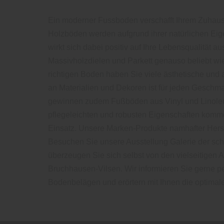
Ein moderner Fussboden verschafft Ihrem Zuhaus
Holzböden werden aufgrund ihrer natürlichen Eig
wirkt sich dabei positiv auf Ihre Lebensqualität 
Massivholzdielen und Parkett genauso beliebt w
richtigen Boden haben Sie viele ästhetische und a
an Materialien und Dekoren ist für jeden Geschma
gewinnen zudem Fußböden aus Vinyl und Linoleu
pflegeleichten und robusten Eigenschaften komm
Einsatz. Unsere Marken-Produkte namhafter Herste
Besuchen Sie unsere Ausstellung Galerie der s
überzeugen Sie sich selbst von den vielseitige
Bruchhausen-Vilsen. Wir informieren Sie gerne p
Bodenbelägen und erörtern mit Ihnen die optimale