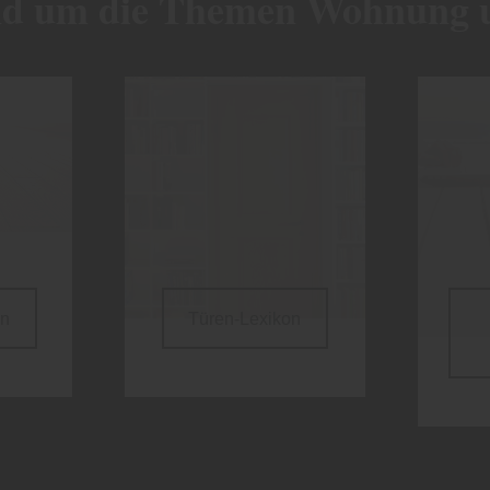
nd um die Themen Wohnung 
on
Türen-Lexikon