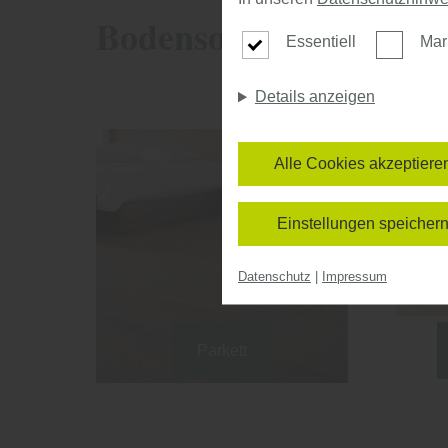
Bodensortiment
Essentiell
Mar
Details anzeigen
Alle Cookies akzeptiere
Einstellungen speicher
Datenschutz
|
Impressum
Parkett