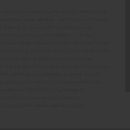
e einen besonderen Charme und viel Gemütlichkeit.
enschaften immer beliebter – ein Wohlfühl-Ambiente
aus. Dabei sind alt bewährte Holzfußböden wie
ie moderne Furnier- und Korkböden – mit dem
ttraktive Gestaltungsmöglichkeiten. Durch die Vielfalt
ck der richtige Fußboden dabei. In den letzten Jahren
m immer mehr an Bedeutung. Aufgrund ihrer
en Sie vor allem in stark beanspruchten Räumen zum
ller stehen für Langlebigkeit und beste Qualität.
chönen Böden mit über 400 Fußbodenmustern und
n Angeboten im HOYA HOLZ Fachhandel in
ersönlich zu unserer großen Auswahl an
 Lösung für Ihre individuellen Ansprüche.