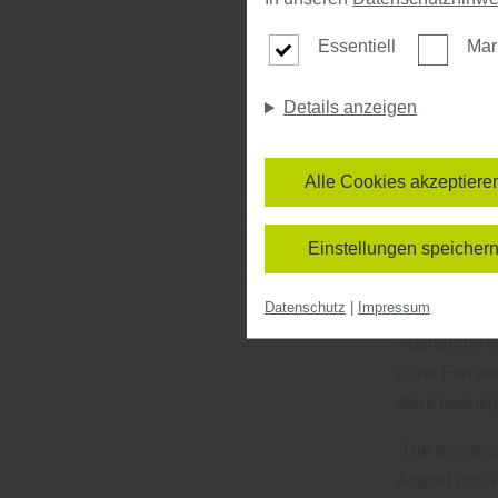
Bruchhausen
Essentiell
Mar
HOYA HOLZ we
bei Wohnungs
Details anzeigen
Wohnungsabsc
geprüfte Sic
Alle Cookies akzeptiere
HOYA HOLZ, 
Weser, Stol
Einstellungen speicher
hohen Anfor
normale Zimm
Datenschutz
|
Impressum
die Anforder
Ausnahme ka
ohne Fenster
stark beansp
"Die meisten
Aspekt und k