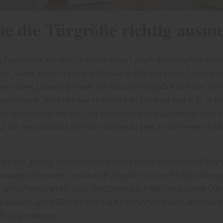
ie die Türgröße richtig ausm
achmann aus Bruchhausen-Vilsen: „Natürlich ist selbst die s
zlos, wenn sie nicht in die vorhandene Öffnung passt. Daher soll
er neuen Zimmertür immer die Maueröffnungsbreite, Höhe und 
ausmessen. Rechnen Sie in jedem Fall den Putz und z. B. in 
ie Wandfliesen mit ein. Das können mehrere Zentimeter sein. 
ass Sie den Zollstock oder das Maßband stets an mehreren Punk
iter: "Häufig unterscheidet sich die Breite einer Maueröffnun
wie der Oberseite. In diesem Fall sollten Sie sich für die kleine
 um sicherzustellen, dass die Zimmertür in die vorhandene Öffn
s nützlich, wenn Sie vor dem Kauf eines Artikels eine detailliert
ffnung anfertigen."