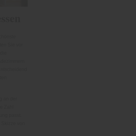
essen
chönste
ten Sie vor
die
Badezimmern
Entscheidend
ten
g an der
re Zahl
ung passt.
e Skizze von