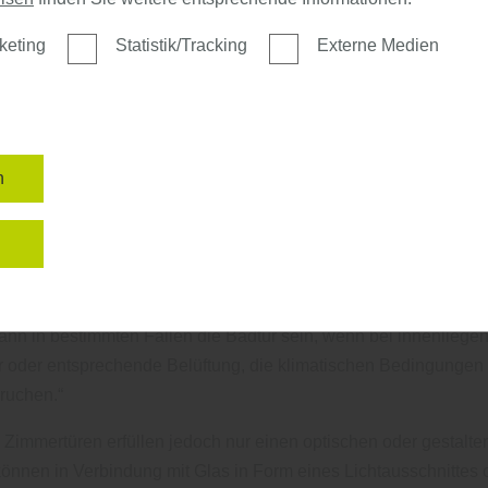
-Vilsen.
keting
Statistik/Tracking
Externe Medien
iter: "Auch der Schallschutz sollte zum Schutz der eigenen 
abschlusstüren berücksichtigt werden. Ein weiterer wichtiger 
hlusstüren ist das Thema Einbruchschutz. Deshalb sollten hi
herheitselemente mit Türspion und Sperrbügel verwendet werde
n
Fachmann für die Region Hoya, Achim, Verden, Walsrode, Nie
zenau, Sulingen, Bassum, Syke, Weyhe und Bremen: „Im Gegen
n
derungen an die Wohnungseingangstür sind die Anforderungen 
ertür geringer. Hier ist eine Beanspruchungsgruppe N ausrei
ungen an Klimaklassen und Schallschutz sind hier nicht gegebe
nn in bestimmten Fällen die Badtür sein, wenn bei innenlieg
 oder entsprechende Belüftung, die klimatischen Bedingungen 
ruchen.“
 Zimmertüren erfüllen jedoch nur einen optischen oder gestalte
önnen in Verbindung mit Glas in Form eines Lichtausschnittes 