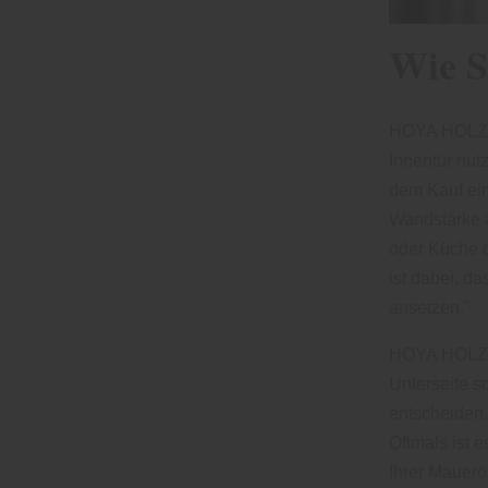
Wie S
HOYA HOLZ, F
Innentür nut
dem Kauf ein
Wandstärke 
oder Küche d
ist dabei, d
ansetzen."
HOYA HOLZ we
Unterseite so
entscheiden,
Oftmals ist e
Ihrer Mauerö