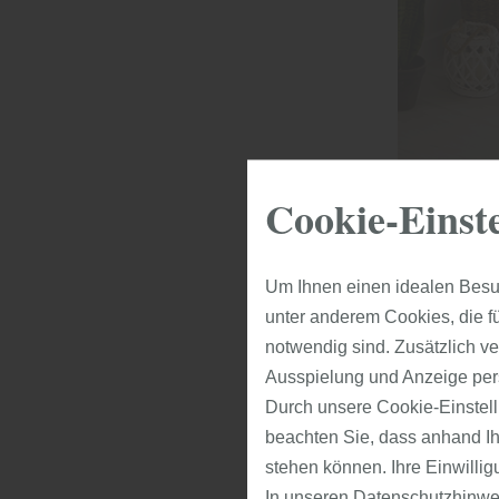
HOYA 
Cookie-Einst
Eigen
Um Ihnen einen idealen Besu
unter anderem Cookies, die f
Auch bei Zim
notwendig sind. Zusätzlich v
Wohnungsabsc
Ausspielung und Anzeige per
mindestens 
Durch unsere Cookie-Einstell
"Diese Türen
beachten Sie, dass anhand Ihr
des Türblatt
stehen können. Ihre Einwilli
beheizt) un
In unseren
Datenschutzhinwe