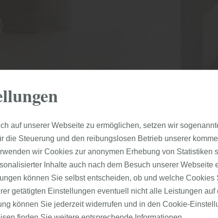
HOLZ: „Die wichtigsten
ellungen
schaften moderner Zimmert
ch auf unserer Webseite zu ermöglichen, setzen wir sogenannt
ür die Steuerung und den reibungslosen Betrieb unserer komm
mertüren ist der Einsatzbereich zu beachten. So sollten
erwenden wir Cookies zur anonymen Erhebung von Statistiken s
hlusstüren mindestens der Klimaklasse II, besser Klasse III 
sonalisierter Inhalte auch nach dem Besuch unserer Webseite 
Beanspruchungsgruppe N, besser M entsprechen (gemäß RAL 
ungen können Sie selbst entscheiden, ob und welche Cookies S
 sind mit einem Stabilisator bzw. einer Alueinlage versehen, d
er getätigten Einstellungen eventuell nicht alle Leistungen au
es bei großen Temperaturunterschieden z. B. zwischen Treppen
gung können Sie jederzeit widerrufen und in den Cookie-Einste
d Wohnungsinneren entgegenwirkt.", so erfährt man bei HOYA H
isen
finden Sie weitere entsprechende Informationen.