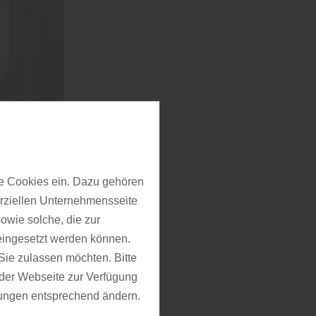
üren“
e Cookies ein. Dazu gehören
erziellen Unternehmensseite
owie solche, die zur
und
eingesetzt werden können.
-GZ426).
ie zulassen möchten. Bitte
ie dem Verzug
f der Webseite zur Verfügung
haus (nicht
llungen entsprechend ändern.
OLZ in