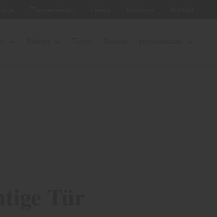
rvice
Themenseiten
Lexika
Kataloge
Kontakt
au
Böden
Türen
Sauna
Innenausbau
htige Tür