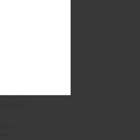
Privatsphäre
Punkt bei
er nur
n."
nburg an der
satz zu den
an die
chend. Auch
n. Einzige
enden Bädern
die Badtür
rischen
oder als